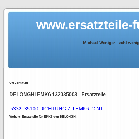
www.ersatzteile-
Michael Weniger · zahl-weni
Oft verkauft:
DELONGHI EMK6 132035003 - Ersatzteile
5332135100 DICHTUNG ZU EMK6JOINT
Weitere Ersatzteile für EMK6 von DELONGHI: