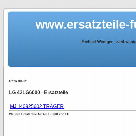
www.ersatzteile-
Michael Weniger · zahl-weni
Oft verkauft:
LG 42LG6000 - Ersatzteile
MJH40925602 TRÄGER
Weitere Ersatzteile für 42LG6000 von LG: