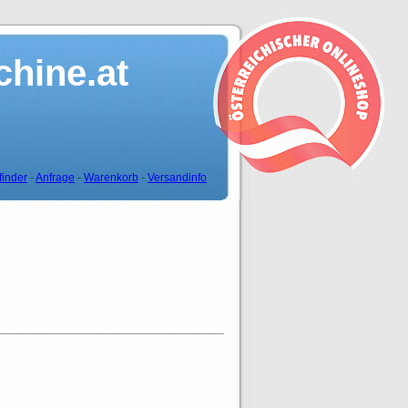
hine.at
finder
-
Anfrage
-
Warenkorb
-
Versandinfo