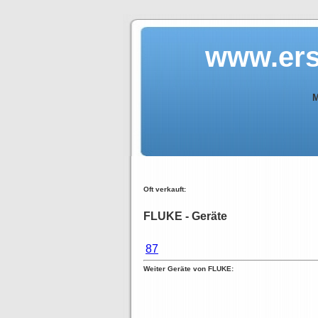
www.ers
M
Oft verkauft:
FLUKE - Geräte
87
Weiter Geräte von FLUKE: