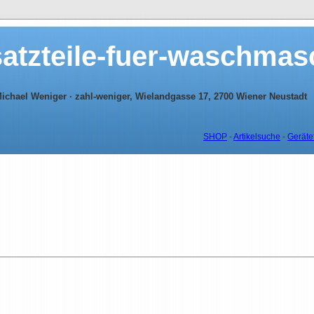
atzteile-fuer-waschmasc
ichael Weniger · zahl-weniger, Wielandgasse 17, 2700 Wiener Neustadt
SHOP
-
Artikelsuche
-
Geräte