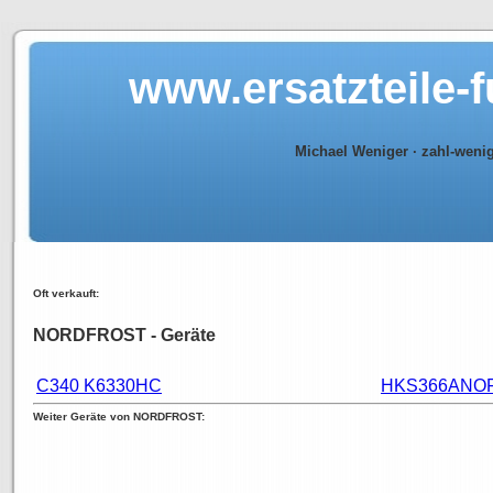
www.ersatzteile-
Michael Weniger · zahl-weni
Oft verkauft:
NORDFROST - Geräte
C340 K6330HC
HKS366ANO
Weiter Geräte von NORDFROST: